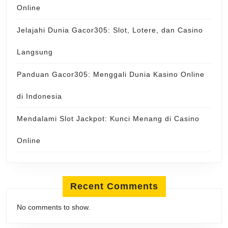
Online
Jelajahi Dunia Gacor305: Slot, Lotere, dan Casino
Langsung
Panduan Gacor305: Menggali Dunia Kasino Online
di Indonesia
Mendalami Slot Jackpot: Kunci Menang di Casino
Online
Recent Comments
No comments to show.