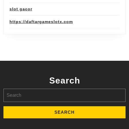
slot gacor
https://daftargameslotx.com
Search
Search
for: