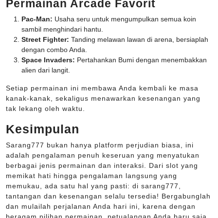
Permainan Arcade Favorit
Pac-Man:
Usaha seru untuk mengumpulkan semua koin
sambil menghindari hantu.
Street Fighter:
Tanding melawan lawan di arena, bersiaplah
dengan combo Anda.
Space Invaders:
Pertahankan Bumi dengan menembakkan
alien dari langit.
Setiap permainan ini membawa Anda kembali ke masa
kanak-kanak, sekaligus menawarkan kesenangan yang
tak lekang oleh waktu.
Kesimpulan
Sarang777 bukan hanya platform perjudian biasa, ini
adalah pengalaman penuh keseruan yang menyatukan
berbagai jenis permainan dan interaksi. Dari slot yang
memikat hati hingga pengalaman langsung yang
memukau, ada satu hal yang pasti: di sarang777,
tantangan dan kesenangan selalu tersedia! Bergabunglah
dan mulailah perjalanan Anda hari ini, karena dengan
beragam pilihan permainan, petualangan Anda baru saja