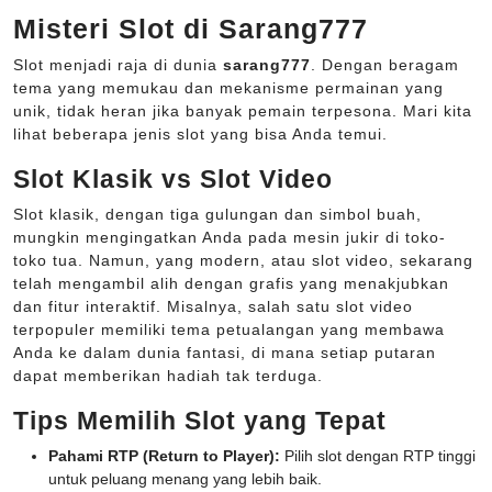
Misteri Slot di Sarang777
Slot menjadi raja di dunia
sarang777
. Dengan beragam
tema yang memukau dan mekanisme permainan yang
unik, tidak heran jika banyak pemain terpesona. Mari kita
lihat beberapa jenis slot yang bisa Anda temui.
Slot Klasik vs Slot Video
Slot klasik, dengan tiga gulungan dan simbol buah,
mungkin mengingatkan Anda pada mesin jukir di toko-
toko tua. Namun, yang modern, atau slot video, sekarang
telah mengambil alih dengan grafis yang menakjubkan
dan fitur interaktif. Misalnya, salah satu slot video
terpopuler memiliki tema petualangan yang membawa
Anda ke dalam dunia fantasi, di mana setiap putaran
dapat memberikan hadiah tak terduga.
Tips Memilih Slot yang Tepat
Pahami RTP (Return to Player):
Pilih slot dengan RTP tinggi
untuk peluang menang yang lebih baik.