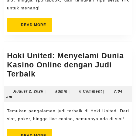
di
untuk menang!
Primbon
Terdepan
READ
READ MORE
MORE
Hoki United: Menyelami Dunia
Kasino Online dengan Judi
Hoki
Terbaik
United:
Menyelami
August
admin
August 2, 2026
|
admin
|
0 Comment
|
7:04
2,
am
Dunia
2026
Kasino
Temukan pengalaman judi terbaik di Hoki United. Dari
Online
slot, poker, hingga live casino, semuanya ada di sini!
dengan
READ
READ MORE