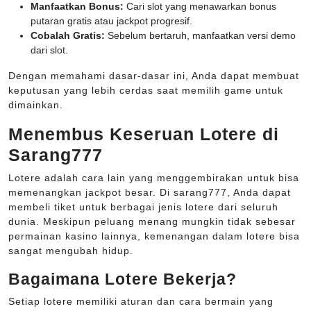
Manfaatkan Bonus:
Cari slot yang menawarkan bonus
putaran gratis atau jackpot progresif.
Cobalah Gratis:
Sebelum bertaruh, manfaatkan versi demo
dari slot.
Dengan memahami dasar-dasar ini, Anda dapat membuat
keputusan yang lebih cerdas saat memilih game untuk
dimainkan.
Menembus Keseruan Lotere di
Sarang777
Lotere adalah cara lain yang menggembirakan untuk bisa
memenangkan jackpot besar. Di sarang777, Anda dapat
membeli tiket untuk berbagai jenis lotere dari seluruh
dunia. Meskipun peluang menang mungkin tidak sebesar
permainan kasino lainnya, kemenangan dalam lotere bisa
sangat mengubah hidup.
Bagaimana Lotere Bekerja?
Setiap lotere memiliki aturan dan cara bermain yang