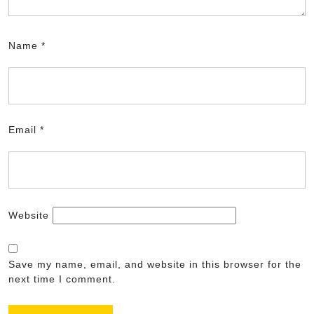
Name
*
Email
*
Website
Save my name, email, and website in this browser for the
next time I comment.