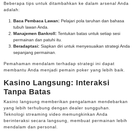
Beberapa tips untuk ditambahkan ke dalam arsenal Anda
adalah:
Baca Pembaca Lawan:
Pelajari pola taruhan dan bahasa
tubuh lawan Anda.
Manajemen Bankroll:
Tentukan batas untuk setiap sesi
permainan dan patuhi itu.
Beradaptasi:
Siapkan diri untuk menyesuaikan strategi Anda
sepanjang permainan.
Pemahaman mendalam terhadap strategi ini dapat
membantu Anda menjadi pemain poker yang lebih baik.
Kasino Langsung: Interaksi
Tanpa Batas
Kasino langsung memberikan pengalaman mendebarkan
yang lebih terhubung dengan dealer sungguhan.
Teknologi streaming video memungkinkan Anda
berinteraksi secara langsung, membuat permainan lebih
mendalam dan personal.