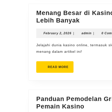
Menang Besar di Kasino
Menang
Lebih Banyak
Besar
February
admin
February 2, 2026
|
di
admin
|
0 Com
2,
Kasino
2026
Jelajahi dunia kasino online, termasuk slot, poker, dan sportsbook. Temukan strategi untuk
Online:
menang dalam artikel ini!
Slot,
Poker,
READ
READ MORE
dan
MORE
Lebih
Banyak
Panduan Pemodelan Gri
Panduan
Pemain Kasino