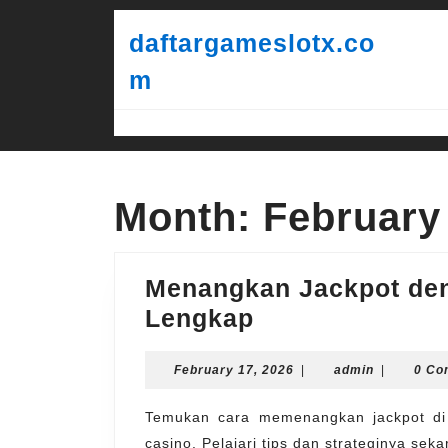
Skip
to
daftargameslotx.co
content
Skip
m
to
content
Month:
February
Menangkan Jackpot de
Menangkan
Lengkap
Jackpot
February
admin
February 17, 2026
dengan
|
admin
|
0 Co
17,
Togelsumo:
2026
Temukan cara memenangkan jackpot di Togelsumo melalui slot, poker, dan taruhan live
Panduan
casino. Pelajari tips dan strateginya seka