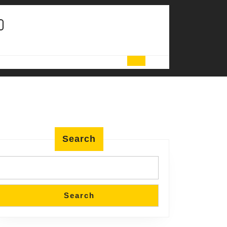
Search
Search