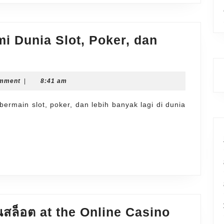
i Dunia Slot, Poker, dan
i
mment
|
8:41 am
Dive
นสล็อต at the Online Casino