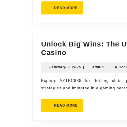
READ
READ MORE
MORE
Unlock Big Wins: The U
Unlock
Casino
Big
February
admin
February 2, 2026
Wins:
|
admin
|
0 Com
2,
The
2026
Explore AZTEC888 for thrilling slots, poker, live casino, and more! Discover winning
Ultimate
strategies and immerse in a gaming para
Guide
to
READ
READ MORE
AZTEC888
MORE
Casino