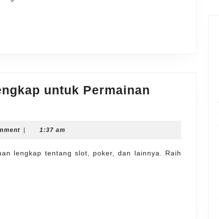
engkap untuk Permainan
o:
mment
|
1:37 am
n