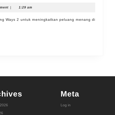
an
ment
|
1:29 am
chives
Meta
 2026
Log in
26