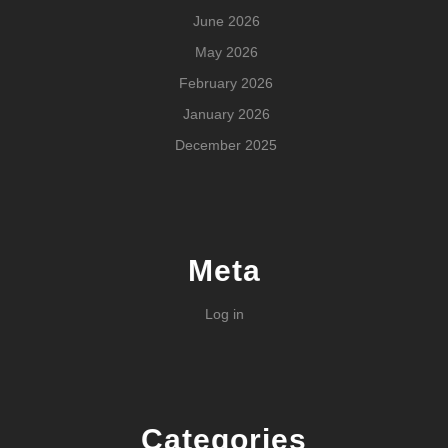
June 2026
May 2026
February 2026
January 2026
December 2025
Meta
Log in
Categories