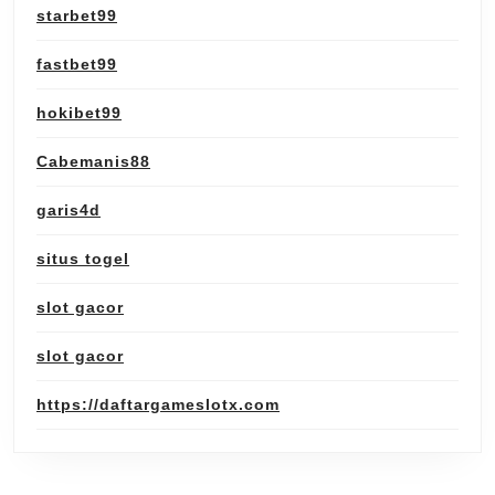
starbet99
fastbet99
hokibet99
Cabemanis88
garis4d
situs togel
slot gacor
slot gacor
https://daftargameslotx.com