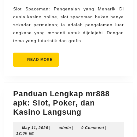
Spa
di
Slot Spaceman: Pengenalan yang Menarik Di
dunia kasino online, slot spaceman bukan hanya
Kas
sekadar permainan; ia adalah pengalaman luar
Onl
angkasa yang menanti untuk dijelajahi. Dengan
tema yang futuristik dan grafis
READ
READ MORE
MORE
Panduan Lengkap mr888
apk: Slot, Poker, dan
Panduan
Kasino Langsung
Lengkap
May
admin
May 11, 2026
|
admin
|
mr888
0 Comment
|
11,
12:00 am