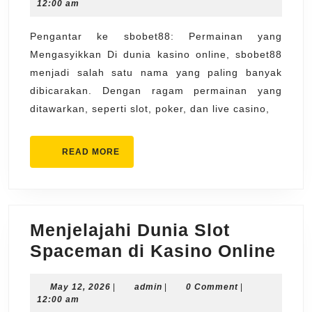
13,
12:00 am
Slot,
2026
Poker,
Pengantar ke sbobet88: Permainan yang
Mengasyikkan Di dunia kasino online, sbobet88
dan
menjadi salah satu nama yang paling banyak
Kasino
dibicarakan. Dengan ragam permainan yang
Langsung
ditawarkan, seperti slot, poker, dan live casino,
READ
READ MORE
MORE
Menjelajahi Dunia Slot
Men
Spaceman di Kasino Online
Dun
May
admin
May 12, 2026
|
admin
|
0 Comment
|
Slot
12,
12:00 am
2026