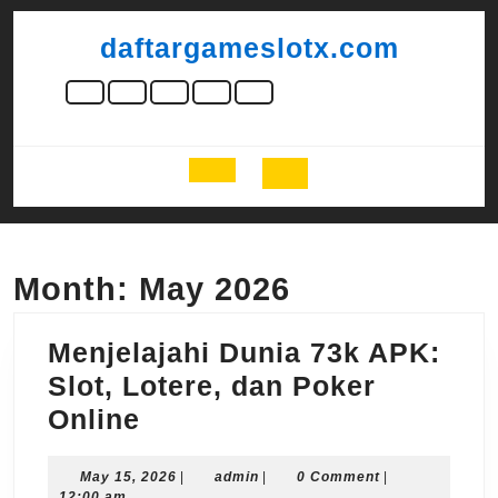
Skip
to
daftargameslotx.com
content
Skip
to
content
Open
Button
Month:
May 2026
Menjelajahi Dunia 73k APK:
Slot, Lotere, dan Poker
Menjelajahi
Online
Dunia
May
admin
May 15, 2026
73k
|
admin
|
0 Comment
|
15,
12:00 am