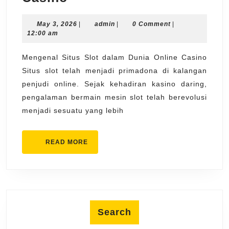
Dunia
May
admin
May 3, 2026
Situs
|
admin
|
0 Comment
|
3,
12:00 am
Slot:
2026
Dari
Mengenal Situs Slot dalam Dunia Online Casino
Situs slot telah menjadi primadona di kalangan
Mesin
penjudi online. Sejak kehadiran kasino daring,
hingga
pengalaman bermain mesin slot telah berevolusi
Live
menjadi sesuatu yang lebih
Casino
READ
READ MORE
MORE
Search