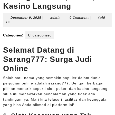
Kasino Langsung
December
admin
December 9, 2025
|
admin
|
0 Comment
|
4:49
9,
am
2025
Categories:
Uncategorized
Selamat Datang di
Sarang777: Surga Judi
Online
Salah satu nama yang semakin populer dalam dunia
perjudian online adalah
sarang777
. Dengan berbagai
pilihan menarik seperti slot, poker, dan kasino langsung,
situs ini menawarkan pengalaman yang tidak ada
tandingannya. Mari kita telusuri fasilitas dan keunggulan
yang bisa Anda nikmati di platform ini!