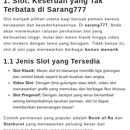
1. Slot: Keseruan yang Tak
Terbatas di Sarang777
Slot menjadi pilihan utama bagi banyak pemain karena
kecepatan dan kesederhanaannya. Di
sarang777
, Anda
akan menemukan ratusan permainan slot yang
berkualitas tinggi, mulai dari mesin klasik hingga video
slot modern dengan tema yang beragam. Tidak hanya itu,
slot di sini juga menawarkan berbagai
bonus menarik
.
1.1 Jenis Slot yang Tersedia
Slot Klasik:
Mesin slot ini biasanya memiliki tiga gulungan
dan simbol klasik seperti buah-buahan dan angka.
Video Slot:
Dengan lima gulungan atau lebih, video slot
menawarkan grafik yang memukau dan berbagai fitur khusus.
Slot Progresif:
Dengan Jackpot yang terus bertambah
seiring bertambahnya taruhan pemain, slot ini dapat
memberikan kemenangan besar!
Contoh permainan yang populer adalah
Book of Ra
dan
Starburst
yang menawarkan peluang besar dan