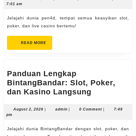
10,
7:01 am
Terbaik
2025
dalam
Jelajahi dunia pen4d, tempat semua keasyikan slot,
Permainan
poker, dan live casino bertemu!
Kasino
Online
READ
READ MORE
MORE
Panduan Lengkap
BintangBandar: Slot, Poker,
Panduan
dan Kasino Langsung
Lengkap
BintangBan
August
admin
August 2, 2026
|
admin
|
0 Comment
|
7:49
2,
pm
Slot,
2026
Poker,
Jelajahi dunia BintangBandar dengan slot, poker, dan