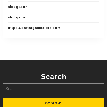
slot gacor
slot gacor
https://daftargameslotx.com
Search
Search
for: