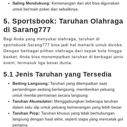
Saling Mendukung:
Kemenangan dari slot bisa digunakan
untuk bermain poker dan sebaliknya.
5. Sportsbook: Taruhan Olahraga
di Sarang777
Bagi Anda yang menyukai olahraga, taruhan di
sportsbook Sarang777 bisa jadi hal menarik untuk dicoba.
Dengan berbagai pilihan olahraga dari sepak bola hingga
basket, Anda bisa menempatkan taruhan di berbagai jenis
event, termasuk liga besar dunia.
5.1 Jenis Taruhan yang Tersedia
Betting Langsung:
Taruhan yang ditempatkan saat
pertandingan sedang berlangsung, memberikan peluang
untuk menilai permainan secara langsung.
Taruhan Akumulator:
Menggabungkan beberapa taruhan
dalam satu slip untuk peluang kemenangan yang lebih besar.
Taruhan Prop:
Taruhan khusus yang tidak berhubungan
langsung dengan hasil akhir, seperti siapa yang mencetak gol
pertama.