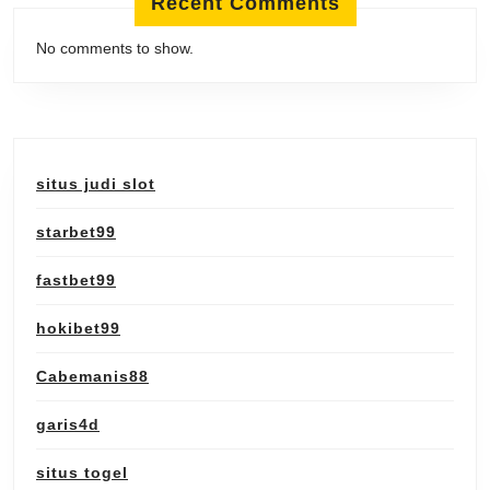
Recent Comments
No comments to show.
situs judi slot
starbet99
fastbet99
hokibet99
Cabemanis88
garis4d
situs togel