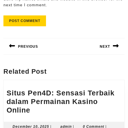
next time I comment.
Post
navigation
PREVIOUS
NEXT
Previous
Next
post:
post:
Related Post
Situs Pen4D: Sensasi Terbaik
dalam Permainan Kasino
Situs
Online
Pen4D:
Sensasi
December
admin
December 10, 2025
|
admin
|
0 Comment
|